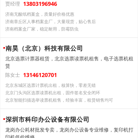
13803196946
贾经理
济南无酸纸档案盒，质量好价格优惠
济南章丘区人事档案盒厂，大量现货，贴心售后
济南档案盒厂家，稳定耐用，防霉防虫
南昊（北京）科技有限公司
北京选票计票器租赁，北京选票读票机租售，电子选票机租
赁
13146120701
陈女士
北京东城区选票计票机出租，核算快，零差无错​
北京门头沟区选票读票机出租，固件签名安全闭环
北京智能扫描选举读票机租售，经验丰富，租赁销售均可
深圳市科印办公设备有限公司
龙岗办公耗材批发专卖，龙岗办公设备专业维修，复印机打
印机低价维修